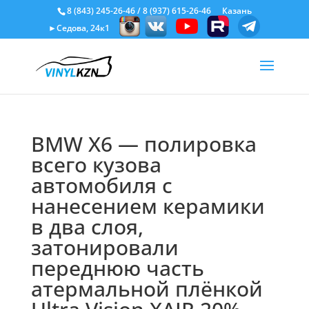
8 (843) 245-26-46
/
8 (937) 615-26-46
Казань
►Седова, 24к1
BMW X6 — полировка
всего кузова
автомобиля с
нанесением керамики
в два слоя,
затонировали
переднюю часть
атермальной плёнкой