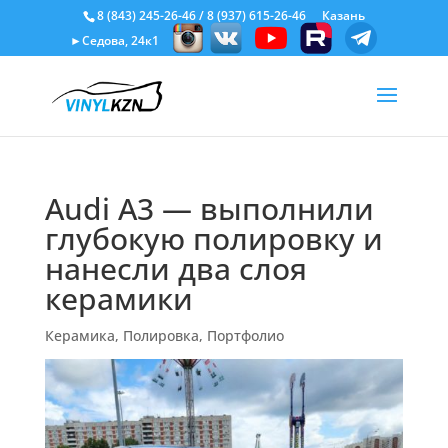
8 (843) 245-26-46
/
8 (937) 615-26-46
Казань
►Седова, 24к1
Audi A3 — выполнили
глубокую полировку и
нанесли два слоя
керамики
Керамика
,
Полировка
,
Портфолио